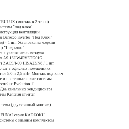
RULUX (монтаж в 2 этапа)
истемы "под ключ"
онструкция вентиляции
i Barocco inverter "Под Ключ"
) - 1 шт. Установка на лоджии
a) "Под ключ"
 шт + увлажнитель воздуха
erter AS 13UW4RVETG01G
er) ZACS/I-09 HB/A23/N8 / 1 шт
 шт в офисных помещениях
rtor 5.0 и 2,5 кВт. Монтаж под ключ
е и настенные сплит-системы
trolux Evolution 11
- Два канальных кондиционера
тем Kentatsu inverter
истемы (двухэтапный монтаж)
мы FUNAI серия KADZOKU
-системы с зимним комплектом