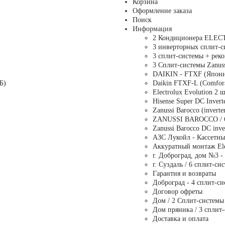
Корзина
Оформление заказа
Поиск
Информация
2 Кондиционера ELECT
3 инверторных сплит-с
3 сплит-системы + рек
3 Сплит-системы Zanuss
DAIKIN - FTXF (Япония
Б)
Daikin FTXF-L (Comfor
Electrolux Evolution 2
Hisense Super DC Inv
Zanussi Barocco (invert
ZANUSSI BAROCCO / 6
Zanussi Barocco DC inve
АЗС Лукойл - Кассетны
Аккуратный монтаж Elec
г. Доброград, дом №3 
г. Суздаль / 6 сплит-сис
Гарантия и возвраты
Доброград - 4 сплит-с
Договор офреты
Дом / 2 Сплит-систе
Дом пряника / 3 сплит
Доставка и оплата