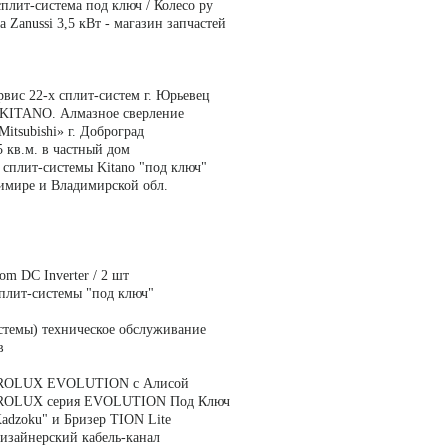
сплит-система под ключ / Колесо ру
а Zanussi 3,5 кВт - магазин запчастей
рвис 22-х сплит-систем г. Юрьевец
KITANO. Алмазное сверление
itsubishi» г. Доброград
 кв.м. в частный дом
 сплит-системы Kitano "под ключ"
имире и Владимирской обл.
m DC Inverter / 2 шт
сплит-системы "под ключ"
стемы) техническое обслуживание
в
TROLUX EVOLUTION с Алисой
TROLUX серия EVOLUTION Под Ключ
Kadzoku" и Бризер TION Lite
дизайнерский кабель-канал