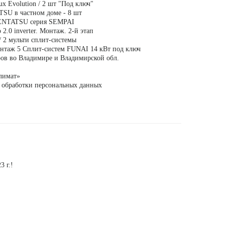
ux Evolution / 2 шт "Под ключ"
SU в частном доме - 8 шт
ENTATSU серия SEMPAI
 2.0 inverter. Монтаж. 2-й этап
/ 2 мульти сплит-системы
нтаж 5 Сплит-систем FUNAI 14 кВт под ключ
ов во Владимире и Владимирской обл.
лимат»
 обработки персональных данных
3 г.!