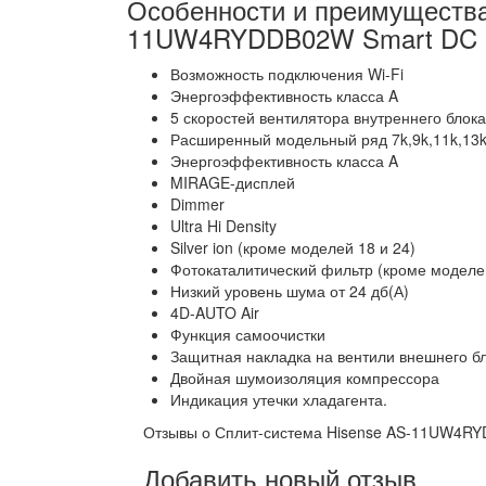
Особенности и преимуществ
11UW4RYDDB02W Smart DC In
Возможность подключения Wi-Fi
Энергоэффективность класса A
5 скоростей вентилятора внутреннего блока
Расширенный модельный ряд 7k,9k,11k,13k
Энергоэффективность класса A
MIRAGE-дисплей
Dimmer
Ultra Hi Density
Silver ion (кроме моделей 18 и 24)
Фотокаталитический фильтр (кроме моделей
Низкий уровень шума от 24 дб(А)
4D-AUTO Air
Функция самоочистки
Защитная накладка на вентили внешнего б
Двойная шумоизоляция компрессора
Индикация утечки хладагента.
Отзывы о Сплит-система Hisense AS-11UW4R
Добавить новый отзыв