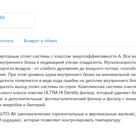
 оплата
Возврат и обмен
ерторные сплит-системы с классом энергоэффективности А. Все м
нутреннего блока и индикацией утечки хладагента. Мультискорост
орости воздуха - от слабого дуновения до мощного потока, способн
ие. При этом уровень шума внутреннего блока на минимальной ск
дагента появляется в виде кода ошибки на дисплее внутреннего бло
ратить выход сплит-системы из строя. Комплексная система очист
окого класса очистки ULTRA Hi Density фильтр, который удаляет б
ии, и дополнительные: фотокаталитический фильтр и фильтр с ион
е микробов и бактерий.
UTO-Air (автоматические горизонтальные и вертикальные жалюзи),
(Я ощущаю), которая позволяет контролировать температуру