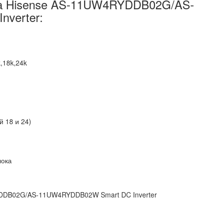
а Hisense AS-11UW4RYDDB02G/AS-
verter:
,18k,24k
 18 и 24)
лока
YDDB02G/AS-11UW4RYDDB02W Smart DC Inverter