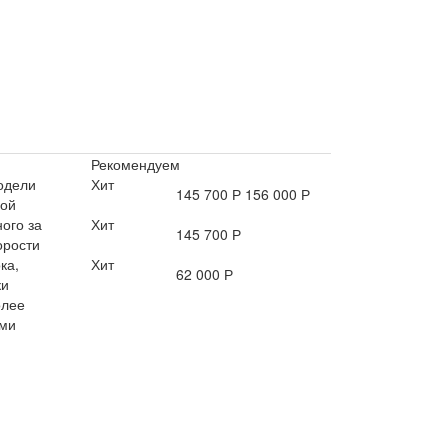
Рекомендуем
одели
Хит
145 700 Р
156 000 Р
ной
ого за
Хит
145 700 Р
орости
ка,
Хит
62 000 Р
ки
олее
ами