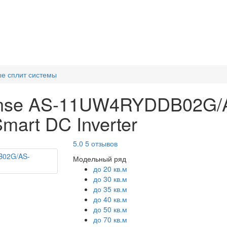
е сплит системы
ense AS-11UW4RYDDB02G/
rt DC Inverter
5.0
5 отзывов
Модельный ряд
до 20 кв.м
до 30 кв.м
до 35 кв.м
до 40 кв.м
до 50 кв.м
до 70 кв.м