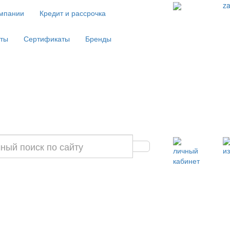
za
мпании
Кредит и рассрочка
аты
Сертификаты
Бренды
личный
и
кабинет