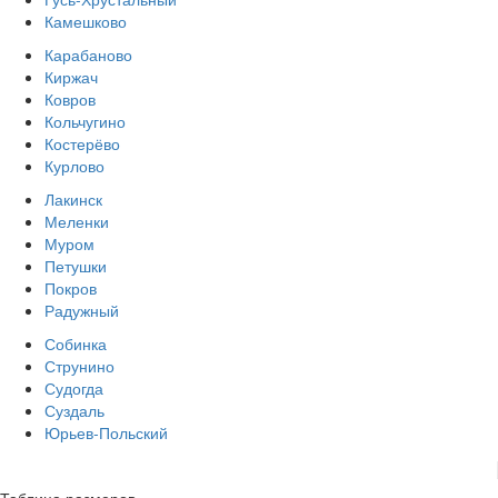
Камешково
Карабаново
Киржач
Ковров
Кольчугино
Костерёво
Курлово
Лакинск
Меленки
Муром
Петушки
Покров
Радужный
Собинка
Струнино
Судогда
Суздаль
Юрьев-Польский
Таблица размеров