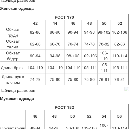
Женская одежда
РОСТ 170
42
44
46
48
50
52
Обхват
82-86
86-90
90-94
94-98
98-102
102-106
груди
Обхват
62-66
66-70
70-74
74-78
78-82
82-86
талии
Обхват
106-
90-94
94-98
98-102
102-106
110-114
бёдер
110
105-
Длина брюк
104-110
104-110
104-110
105-111
105-111
111
Длина рук с
74-79
75-80
75-80
75-80
76-81
76-81
плечом
Таблица размеров
Мужская одежда
РОСТ 182
46
48
50
52
54
56
106-
Обхват груди
90-94
94-98
98-102
102-106
110-114