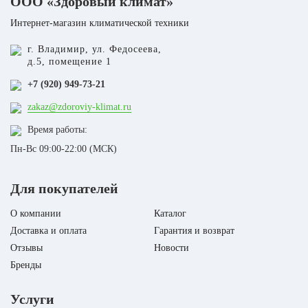
ООО «Здоровый климат»
Хит
1500
Интернет-магазин климатической техники
1 977 500 Р
г. Владимир, ул. Федосеева,
д.5, помещение 1
+7 (920) 949-73-21
Адсорбционный осушитель воздуха Danvex AD-
zakaz@zdoroviy-klimat.ru
Хит
200
Время работы:
437 500 Р
Пн-Вс 09:00-22:00 (МСК)
Для покупателей
О компании
Каталог
Доставка и оплата
Гарантия и возврат
Отзывы
Новости
Бренды
Услуги